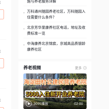
施与养老服务详解
起
万科通州随园养老社区，万科随园入
住需要什么条件？
北京芳华里康养社区电话，地址及收
费标准一览
中海康养北京锦宸，京城高品质银龄
康养社区
起
养老视频
更多
起
3095播放
02:00