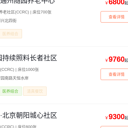
通州随园养老中心
6800
￥
养老社区(CCRC)
|
床位700张
查看详情
漷兴北四街
医养结合
园持续照料长者社区
9760
￥
CCRC)
|
床位1000张
查看详情
荷园南路天恒水岸
医养结合
清真餐饮
·北京朝阳城心社区
9300
￥
CCRC)
|
床位800张