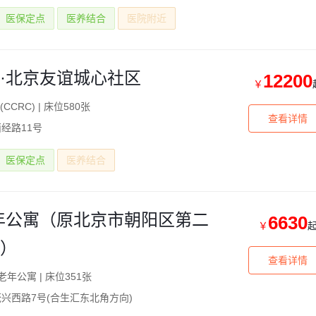
医保定点
医养结合
医院附近
·北京友谊城心社区
12200
￥
CCRC)
|
床位580张
查看详情
经路11号
医保定点
医养结合
年公寓（原北京市朝阳区第二
6630
￥
）
查看详情
老年公寓
|
床位351张
兴西路7号(合生汇东北角方向)