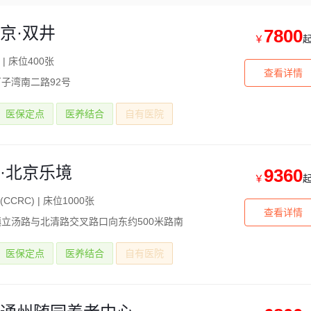
京·双井
7800
￥
|
床位400张
查看详情
子湾南二路92号
医保定点
医养结合
自有医院
·北京乐境
9360
￥
CCRC)
|
床位1000张
查看详情
立汤路与北清路交叉路口向东约500米路南
医保定点
医养结合
自有医院