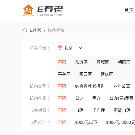
首页
E养老
\
找养老院
北京
所在位置 ：
不限
东城区
西城区
朝阳区
平谷区
密云区
延庆区
机构类型 ：
不限
综合性养老机构
老年公寓
机构性质 ：
不限
公办
民办
公办(建)民营
收住对象 ：
不限
自理
半自理
不能自理
收费标准 ：
不限
1000元以下
1000元-3000