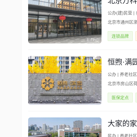
北京万科
公办(建)民营
|
北京市通州区
连锁品牌
恒煦·满
公办
|
养老社区(
北京市房山区
医保定点
大家的家
民办
|
养老社区(