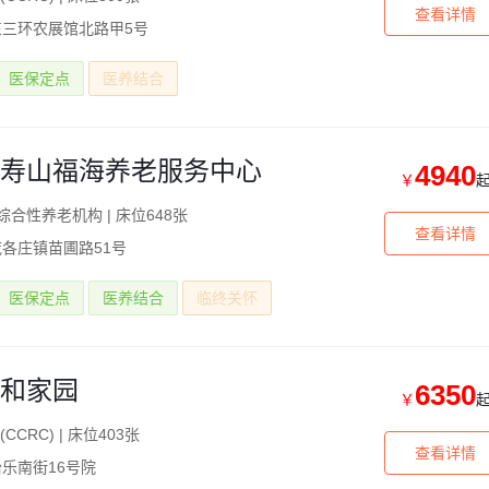
查看详情
三环农展馆北路甲5号
医保定点
医养结合
寿山福海养老服务中心
4940
￥
综合性养老机构
|
床位648张
查看详情
各庄镇苗圃路51号
医保定点
医养结合
临终关怀
和家园
6350
￥
CCRC)
|
床位403张
查看详情
乐南街16号院