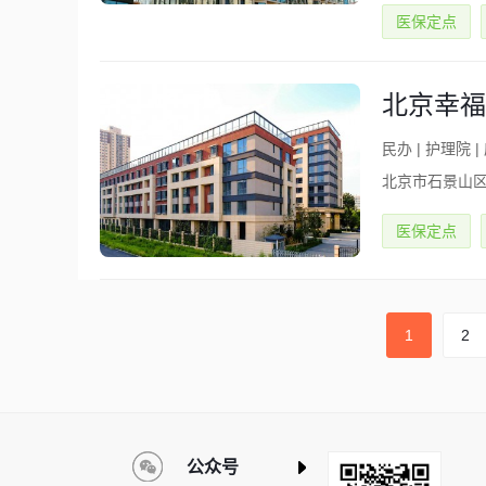
医保定点
北京幸福
民办
|
护理院
|
北京市石景山
医保定点
1
2
公众号