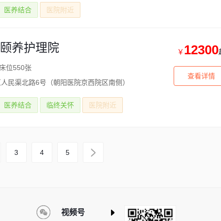
医养结合
医院附近
颐养护理院
12300
￥
床位550张
查看详情
区人民渠北路6号（朝阳医院京西院区南侧）
医养结合
临终关怀
医院附近
3
4
5
视频号