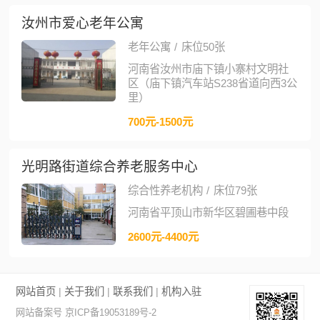
汝州市爱心老年公寓
老年公寓
/
床位50张
河南省汝州市庙下镇小寨村文明社
区（庙下镇汽车站S238省道向西3公
里）
700元-1500元
光明路街道综合养老服务中心
综合性养老机构
/
床位79张
河南省平顶山市新华区碧圃巷中段
2600元-4400元
网站首页
|
关于我们
|
联系我们
|
机构入驻
网站备案号 京ICP备19053189号-2