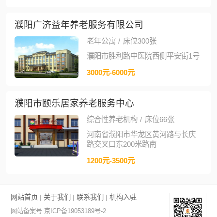
濮阳广济益年养老服务有限公司
老年公寓
/
床位300张
濮阳市胜利路中医院西侧平安街1号
3000元-6000元
濮阳市颐乐居家养老服务中心
综合性养老机构
/
床位66张
河南省濮阳市华龙区黄河路与长庆
路交叉口东200米路南
1200元-3500元
网站首页
|
关于我们
|
联系我们
|
机构入驻
网站备案号 京ICP备19053189号-2