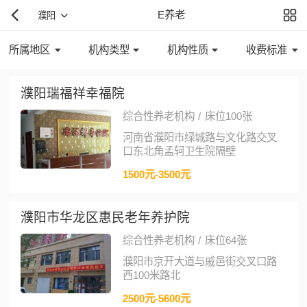
E养老
濮阳
所属地区
机构类型
机构性质
收费标准
濮阳瑞福祥幸福院
综合性养老机构
/
床位100张
河南省濮阳市绿城路与文化路交叉
口东北角孟轲卫生院隔壁
1500元-3500元
濮阳市华龙区惠民老年养护院
综合性养老机构
/
床位64张
濮阳市京开大道与戚邑街交叉口路
西100米路北
2500元-5600元