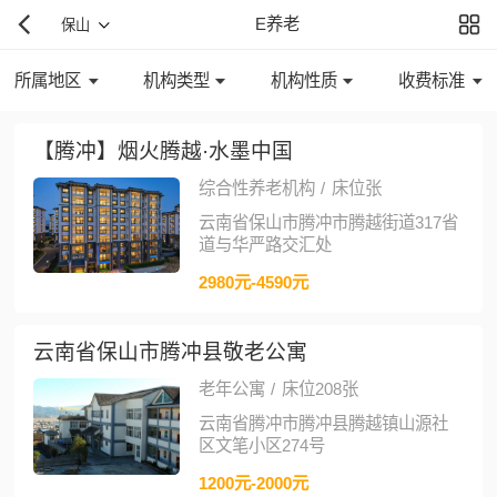
E养老
保山
所属地区
机构类型
机构性质
收费标准
【腾冲】烟火腾越·水墨中国
综合性养老机构
/
床位张
云南省保山市腾冲市腾越街道317省
道与华严路交汇处
2980元-4590元
云南省保山市腾冲县敬老公寓
老年公寓
/
床位208张
云南省腾冲市腾冲县腾越镇山源社
区文笔小区274号
1200元-2000元