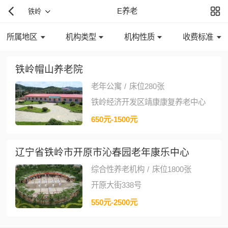
E养老
铁岭
所属地区
机构类型
机构性质
收费标准
铁岭帽山养老院
老年公寓
/
床位280张
铁岭经济开发区靖康康复养老中心
650元-1500元
辽宁省铁岭市开原市沁春园老年康乐中心
综合性养老机构
/
床位1800张
开原大街338号
550元-2500元