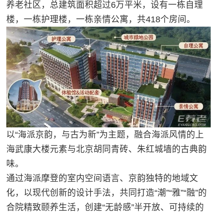
养老社区，总建筑面积超过6万平米，设有一栋自理
楼，一栋护理楼，一栋亲情公寓，共418个房间。
以“海派京韵，与古为新”为主题，融合海派风情的上
海武康大楼元素与北京胡同青砖、朱红城墙的古典韵
味。
通过海派摩登的室内空间语言、京韵独特的地域文
化，以现代创新的设计手法，共同打造“潮”“雅”“融”的
合院精致颐养生活，创建“无龄感”半开放、可持续的