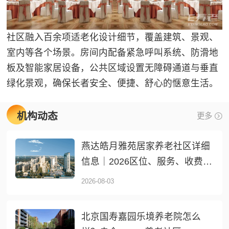
社区融入百余项适老化设计细节，覆盖建筑、景观、
室内等各个场景。房间内配备紧急呼叫系统、防滑地
板及智能家居设备，公共区域设置无障碍通道与垂直
绿化景观，确保长者安全、便捷、舒心的惬意生活。
机构动态
更多
燕达皓月雅苑居家养老社区详细
信息｜2026区位、服务、收费全
介绍
2026-08-03
北京国寿嘉园乐境养老院怎么