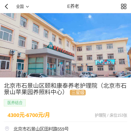
E养老
全国
北京市石景山区颐和康泰养老护理院（北京市石
景山苹果园养照料中心）
三星级
医养结合
4300元-6700元/月
护理院 / 床位153张
北京市石景山区田村路559号