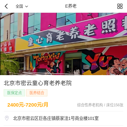
E养老
全国
北京市密云童心育老养老院
医保定点
医养结合
2400元-7200元/月
综合性养老机构 / 床位156张
北京市密云区巨各庄镇蔡家洼1号商业楼101室