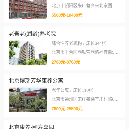
北京市朝阳区来广营乡来北家园小区10号楼
5500元-10400元
老吾老(润龄)养老院
综合性养老机构
/
床位344张
北京市丰台区西铁营西路福宜街9号院3号楼
2780元-8760元
北京博瑞芳华康养公寓
老年公寓
/
床位110张
北京市通州区宋庄镇徐辛庄村临69号
7800元-25500元
北京康养·颐寿嘉园