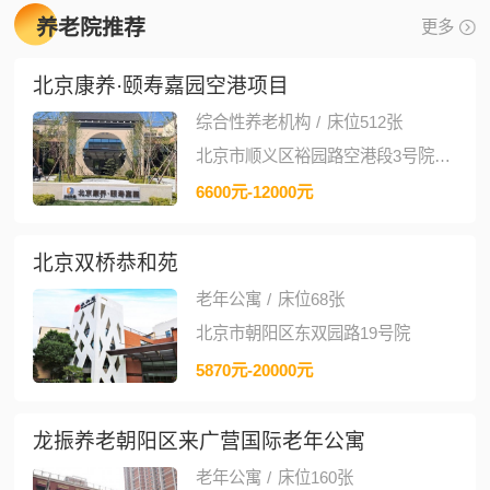
养老院推荐
更多
北京康养·颐寿嘉园空港项目
综合性养老机构
/
床位512张
北京市顺义区裕园路空港段3号院1号楼
6600元-12000元
北京双桥恭和苑
老年公寓
/
床位68张
北京市朝阳区东双园路19号院
5870元-20000元
龙振养老朝阳区来广营国际老年公寓
老年公寓
/
床位160张