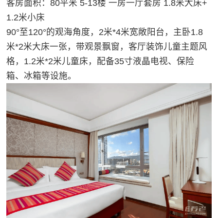
客房面积：80平米 5-13楼 一房一厅套房 1.8米大床+
1.2米小床
90°至120°的观海角度，2米*4米宽敞阳台，主卧1.8
米*2米大床一张，带观景飘窗，客厅装饰儿童主题风
格，1.2米*2米儿童床，配备35寸液晶电视、保险
箱、冰箱等设施。