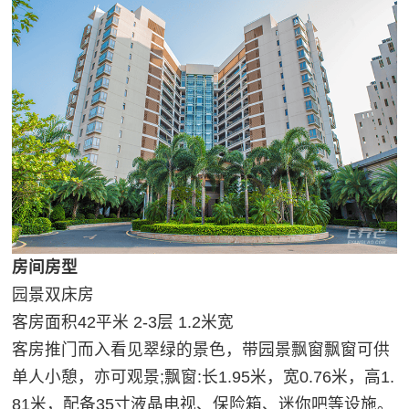
房间房型
园景双床房
客房面积42平米 2-3层 1.2米宽
客房推门而入看见翠绿的景色，带园景飘窗飘窗可供
单人小憩，亦可观景;飘窗:长1.95米，宽0.76米，高1.
81米，配备35寸液晶电视、保险箱、迷你吧等设施。