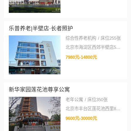
乐普养老|半壁店·长者照护
综合性养老机构
/
床位255张
北京市海淀区西郊半壁店59号院
7980元-14800元
新华家园莲花池尊享公寓
老年公寓
/
床位350张
北京市丰台区莲花池西里8号楼新华家园
9600元-30000元