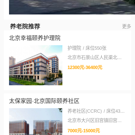
养老院推荐
更多
北京幸福颐养护理院
护理院
/
床位550张
北京市石景山区人民渠北路6号（朝阳医院京西院区南侧）
12300元-36400元
太保家园·北京国际颐养社区
养老社区(CCRC)
/
床位430张
北京市大兴区旧宫镇旧宫东西大街太保家园北京国际颐养社区
7000元-15000元