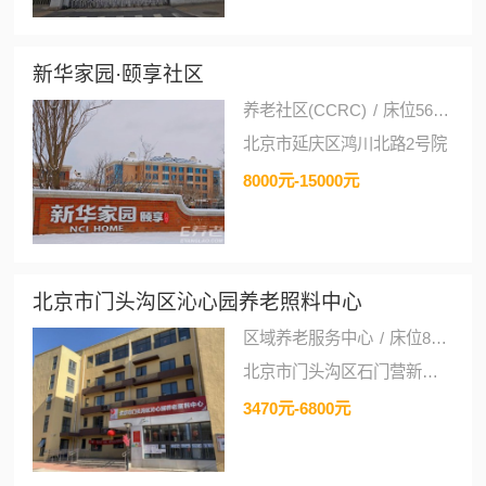
新华家园·颐享社区
养老社区(CCRC)
/
床位5600张
北京市延庆区鸿川北路2号院
8000元-15000元
北京市门头沟区沁心园养老照料中心
区域养老服务中心
/
床位82张
北京市门头沟区石门营新六区（B3）1号楼
3470元-6800元