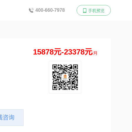
400-660-7978
手机预览
15878元-23378元
/月
线咨询