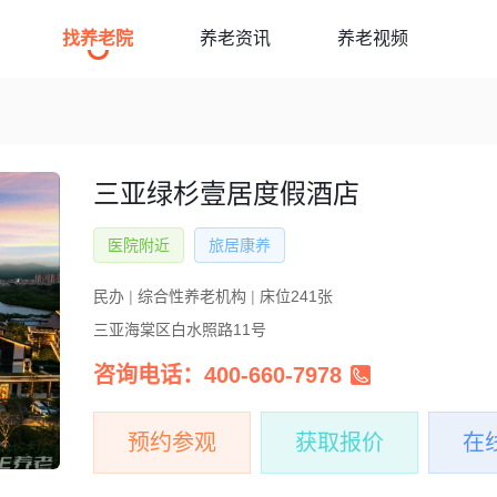
找养老院
养老资讯
养老视频
三亚绿杉壹居度假酒店
医院附近
旅居康养
民办
|
综合性养老机构
|
床位241张
三亚海棠区白水照路11号
咨询电话：400-660-7978
预约参观
获取报价
在