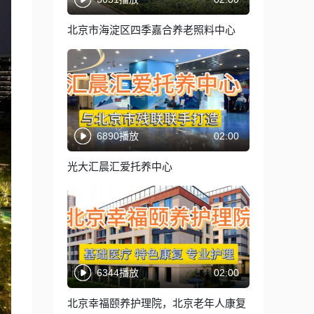
北京市海淀区四季嘉合养老照料中心
6890播放
02:00
光大汇晨汇爱托养中心
6344播放
02:00
北京幸福颐养护理院，北京老年人康复