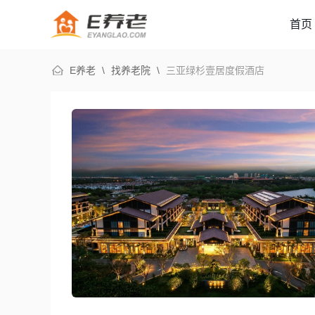
首页
E养老
\
找养老院
\
三亚绿杉壹居度假酒店