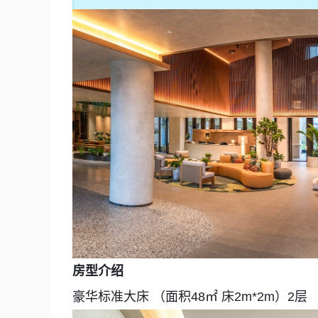
房型介绍
豪华标准大床 （面积48㎡ 床2m*2m）2层