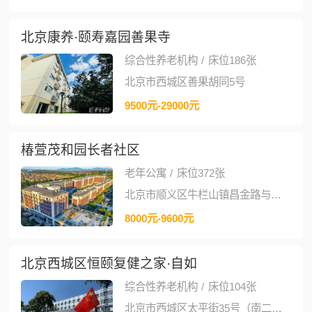
北京康养·颐寿嘉园善果寺
综合性养老机构
/
床位186张
北京市西城区善果胡同5号
9500元-29000元
椿萱茂和园长者社区
老年公寓
/
床位372张
北京市顺义区牛栏山镇昌金路与右堤路交叉口西南角
8000元-9600元
北京西城区恒颐复健之家·自如
综合性养老机构
/
床位104张
北京市西城区太平街35号（南二环陶然桥西北角）