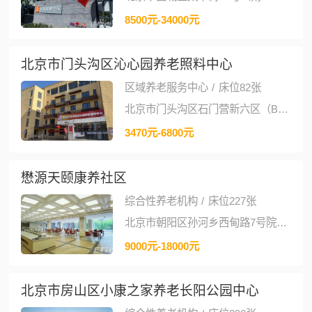
8500元-34000元
北京市门头沟区沁心园养老照料中心
区域养老服务中心
/
床位82张
北京市门头沟区石门营新六区（B3）1号楼
3470元-6800元
懋源天颐康养社区
综合性养老机构
/
床位227张
北京市朝阳区孙河乡西甸路7号院27号楼
9000元-18000元
北京市房山区小康之家养老长阳公园中心