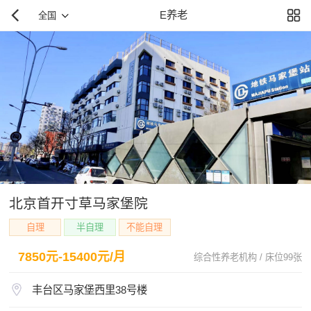
E养老
全国
北京首开寸草马家堡院
自理
半自理
不能自理
7850元-15400元/月
综合性养老机构 / 床位99张
丰台区马家堡西里38号楼