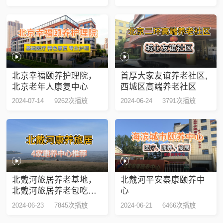
北京幸福颐养护理院，
首厚大家友谊养老社区,
北京老年人康复中心
西城区高端养老社区
2024-07-14
9262次播放
2024-06-24
3791次播放
北戴河旅居养老基地，
北戴河平安秦康颐养中
北戴河旅居养老包吃包
心
住
2024-06-23
7845次播放
2024-06-21
6466次播放