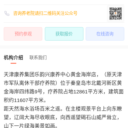
咨询养老院请扫二维码关注公众号
预约参观
获取报价
在线咨询
机构介绍
联系我们
天津康养集团乐韵兴康养中心黄金海岸店，（原天津
市军队离休干部疗养院）位于秦皇岛市北戴河新区黄
金海岸四纬路9号，疗养院占地12861平方米，建筑面
积约11607平方米。
距天然海水浴场百米之遥。在主楼观景平台上向东瞭
望，辽阔大海尽收眼底，向西遥望碣石山威严耸立，
山下一片绿海美景如画。