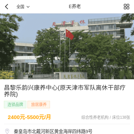
E养老
全国
昌黎乐韵兴康养中心(原天津市军队离休干部疗
养院)
连锁品牌
旅居康养
2400元-5500元/月
综合性养老机构 / 床位138张
秦皇岛市北戴河新区黄金海岸四纬路9号