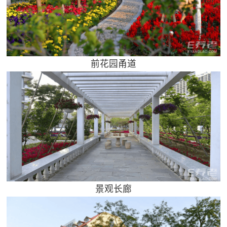
前花园甬道
景观长廊