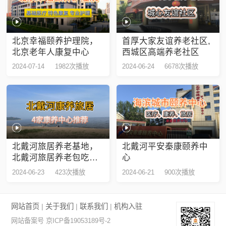
北京幸福颐养护理院，
首厚大家友谊养老社区,
北京老年人康复中心
西城区高端养老社区
2024-07-14
1982次播放
2024-06-24
6678次播放
北戴河旅居养老基地，
北戴河平安秦康颐养中
北戴河旅居养老包吃包
心
住
2024-06-23
423次播放
2024-06-21
900次播放
网站首页
|
关于我们
|
联系我们
|
机构入驻
网站备案号 京ICP备19053189号-2